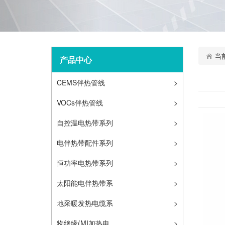
当
产品中心
CEMS伴热管线
>
VOCs伴热管线
>
自控温电热带系列
>
电伴热带配件系列
>
恒功率电热带系列
>
太阳能电伴热带系
>
列
地采暖发热电缆系
>
列
物绝缘(MI加热电
>